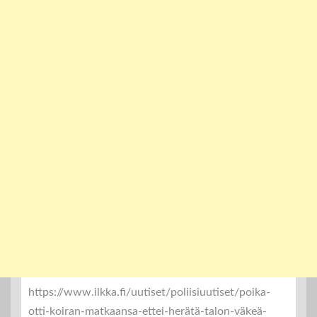
https://www.ilkka.fi/uutiset/poliisiuutiset/poika-
otti-koiran-matkaansa-ettei-herätä-talon-väkeä-