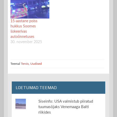
15-aastane poiss
hukkus Soomes
šokeerivas
autoõnnetuses
30. november 2025
Teemal
Tervis
,
Uudised
LOETUMAD TEEMAD
Siseinfo: USA valmistub piiratud
tuumasõjaks Venemaaga Balti
riikides