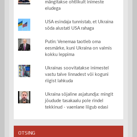
mängitakse ohtlikult inimeste
eludega
USA esindaja tunnistab, et Ukraina
sõda alustati USA rahaga
Putin: Venemaa taotleb oma
eesmärke, kuni Ukraina on valmis
kokku leppima
Ukrainas soovitatakse inimestel
vastu talve linnadest või koguni
riigist lahkuda
Ukraina sõjaline asjatundja: mingit
jõudude tasakaalu pole rindel
tekkinud - vaenlane liigub edasi
OTSING