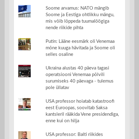
Soome arvamus: NATO mängib
Soome ja Eestiga ohtlikku mängu,
mis võib lõppeda tuumalöögiga
nende riikide pihta
Putin: Lääne eesmärk oli Venemaa
mõne kuuga hävitada ja Soome oli
selles osaline
Ukraina alustas 40 päeva tagasi
operatsiooni Venemaa põlvili
surumiseks 40 päevaga - tulemus
pole üllatav
USA professor hoiatab katastroofi
eest Euroopas, soovitab Saksa
kantsleril rääkida Vene presidendiga,
enne kui on hilja
USA professor: Balti riikides