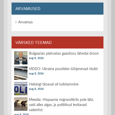
ARVAMUSED
Arvamus
VÄRSKED TEEMAD
Bulgaarias plahvatas gaasitoru lähedal droon
aug 8, 2026
VIDEO: Ukraina poodides tühjenevad riiulid
aug 8, 2026
Helsingi tänaval oli tulistamnine
aug 8, 2026
Meedia: Hispaania migrandikriis pole läbi,
vaid alles algas, ja poliitikud levitavad
valeinfot
aug 8, 2026