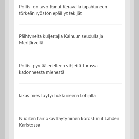
Poliisi on tavoittanut Keravalla tapahtuneen
törkeän ryöstön epäillyt tekijät
Päihtyneitä kuljettajia Kainuun seudulla ja
Merijärvellä
Poliisi pyytää edelleen vihjeitä Turussa
kadonneesta miehestä
Iäkäs mies löytyi hukkuneena Lohjalla
Nuorten häiriökäyttäytyminen korostunut Lahden
Karistossa