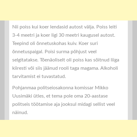
Nii poiss kui koer lendasid autost välja. Poiss leiti
3-4 meetri ja koer ligi 30 meetri kaugusel autost.
Teepind oli õnnetuskohas kuiv. Koer suri
õnnetuspaigal. Poisi surma põhjust veel
selgitatakse. Tõenäoliselt oli poiss kas sõitnud liiga
kiiresti või siis jäänud rooli taga magama. Alkoholi
tarvitamist ei tuvastatud.
Pohjanmaa politseiosakonna komissar Mikko
Uusimäki ütles, et tema pole oma 20-aastase
politseis töötamise aja jooksul midagi sellist veel
näinud.