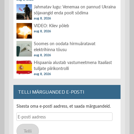
Jahmatav lugu: Venemaa on pannud Ukraina
sõjavangid enda poolt sõdima
aug 8, 2026
VIDEO: Kiiev põleb
aug 8, 2026
Soomes on oodata hirmuäratavat
elektrihinna tõusu
aug 8, 2026
Hispaania alustab vastumeetmena Itaaliast
tulijate piirikontrolli
aug 8, 2026
TELLI MÄRGUANDED E-POSTI
Sisesta oma e-posti aadress, et saada märguandeid.
E-
posti
aadress
Telli