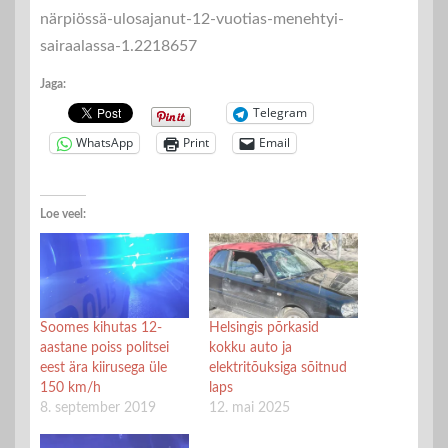
närpiössä-ulosajanut-12-vuotias-menehtyi-
sairaalassa-1.2218657
Jaga:
Telegram
WhatsApp
Print
Email
Loe veel:
Soomes kihutas 12-
Helsingis põrkasid
aastane poiss politsei
kokku auto ja
eest ära kiirusega üle
elektritõuksiga sõitnud
150 km/h
laps
8. september 2019
12. mai 2025