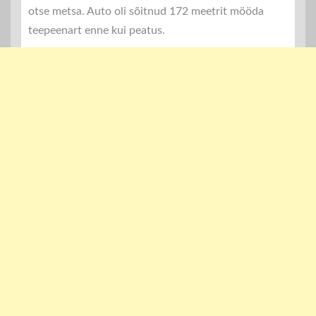
otse metsa. Auto oli sõitnud 172 meetrit mööda
teepeenart enne kui peatus.