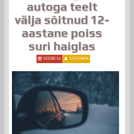
autoga teelt
välja sõitnud 12-
aastane poiss
suri haiglas
VEEBR 16
EESTINEN