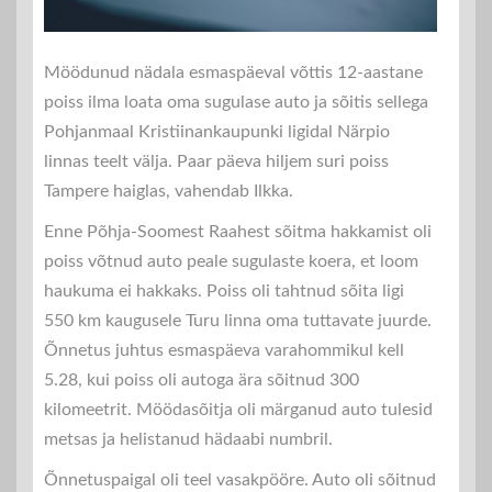
Möödunud nädala esmaspäeval võttis 12-aastane
poiss ilma loata oma sugulase auto ja sõitis sellega
Pohjanmaal Kristiinankaupunki ligidal Närpio
linnas teelt välja. Paar päeva hiljem suri poiss
Tampere haiglas, vahendab Ilkka.
Enne Põhja-Soomest Raahest sõitma hakkamist oli
poiss võtnud auto peale sugulaste koera, et loom
haukuma ei hakkaks. Poiss oli tahtnud sõita ligi
550 km kaugusele Turu linna oma tuttavate juurde.
Õnnetus juhtus esmaspäeva varahommikul kell
5.28, kui poiss oli autoga ära sõitnud 300
kilomeetrit. Möödasõitja oli märganud auto tulesid
metsas ja helistanud hädaabi numbril.
Õnnetuspaigal oli teel vasakpööre. Auto oli sõitnud