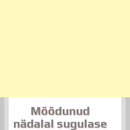
Möödunud
nädalal sugulase