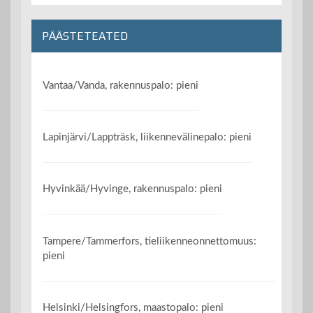
PÄÄSTETEATED
Vantaa/Vanda, rakennuspalo: pieni
Lapinjärvi/Lappträsk, liikennevälinepalo: pieni
Hyvinkää/Hyvinge, rakennuspalo: pieni
Tampere/Tammerfors, tieliikenneonnettomuus:
pieni
Helsinki/Helsingfors, maastopalo: pieni