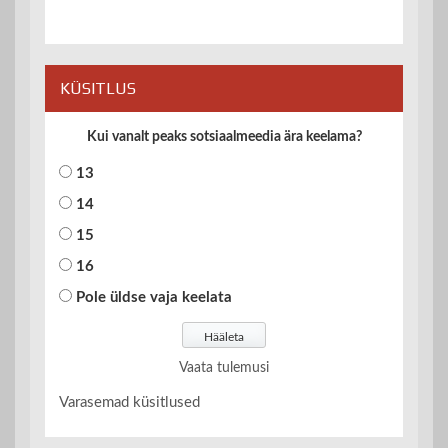
KÜSITLUS
Kui vanalt peaks sotsiaalmeedia ära keelama?
13
14
15
16
Pole üldse vaja keelata
Vaata tulemusi
Varasemad küsitlused