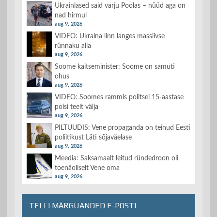
Ukrainlased said varju Poolas – nüüd aga on
nad hirmul
aug 9, 2026
VIDEO: Ukraina linn langes massiivse
rünnaku alla
aug 9, 2026
Soome kaitseminister: Soome on samuti
ohus
aug 9, 2026
VIDEO: Soomes rammis politsei 15-aastase
poisi teelt välja
aug 9, 2026
PILTUUDIS: Vene propaganda on teinud Eesti
poliitikust Läti sõjaväelase
aug 9, 2026
Meedia: Saksamaalt leitud ründedroon oli
tõenäoliselt Vene oma
aug 9, 2026
TELLI MÄRGUANDED E-POSTI