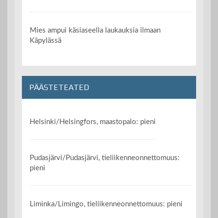
Mies ampui käsiaseella laukauksia ilmaan
Käpylässä
PÄÄSTETEATED
Helsinki/Helsingfors, maastopalo: pieni
Pudasjärvi/Pudasjärvi, tieliikenneonnettomuus:
pieni
Liminka/Limingo, tieliikenneonnettomuus: pieni