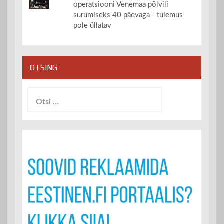
operatsiooni Venemaa põlvili
surumiseks 40 päevaga - tulemus
pole üllatav
OTSING
Otsi: