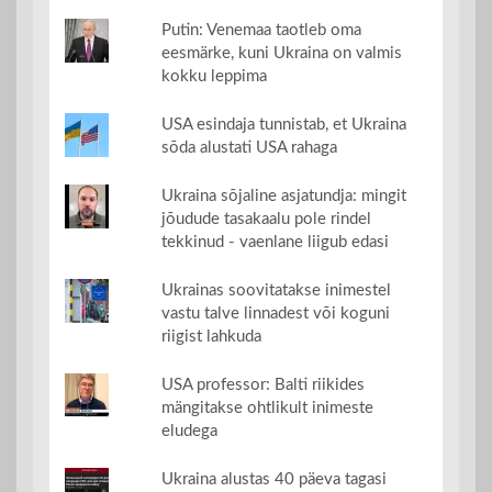
Putin: Venemaa taotleb oma
eesmärke, kuni Ukraina on valmis
kokku leppima
USA esindaja tunnistab, et Ukraina
sõda alustati USA rahaga
Ukraina sõjaline asjatundja: mingit
jõudude tasakaalu pole rindel
tekkinud - vaenlane liigub edasi
Ukrainas soovitatakse inimestel
vastu talve linnadest või koguni
riigist lahkuda
USA professor: Balti riikides
mängitakse ohtlikult inimeste
eludega
Ukraina alustas 40 päeva tagasi