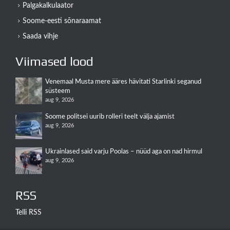
Palgakalkulaator
Soome-eesti sõnaraamat
Saada vihje
Viimased lood
Venemaal Musta mere ääres hävitati Starlinki seganud
süsteem
aug 9, 2026
Soome politsei uurib rolleri teelt välja ajamist
aug 9, 2026
Ukrainlased said varju Poolas – nüüd aga on nad hirmul
aug 9, 2026
RSS
Telli RSS