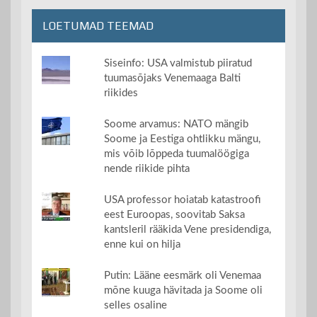
LOETUMAD TEEMAD
Siseinfo: USA valmistub piiratud
tuumasõjaks Venemaaga Balti
riikides
Soome arvamus: NATO mängib
Soome ja Eestiga ohtlikku mängu,
mis võib lõppeda tuumalöögiga
nende riikide pihta
USA professor hoiatab katastroofi
eest Euroopas, soovitab Saksa
kantsleril rääkida Vene presidendiga,
enne kui on hilja
Putin: Lääne eesmärk oli Venemaa
mõne kuuga hävitada ja Soome oli
selles osaline