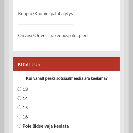
Kuopio/Kuopio, palohälytys
Orivesi/Orivesi, rakennuspalo: pieni
KÜSITLUS
Kui vanalt peaks sotsiaalmeedia ära keelama?
13
14
15
16
Pole üldse vaja keelata