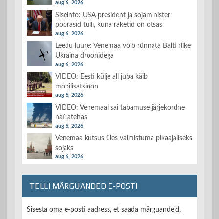
aug 6, 2026
Siseinfo: USA president ja sõjaminister
pöörasid tülli, kuna raketid on otsas
aug 6, 2026
Leedu luure: Venemaa võib rünnata Balti riike
Ukraina droonidega
aug 6, 2026
VIDEO: Eesti külje all juba käib
mobilisatsioon
aug 6, 2026
VIDEO: Venemaal sai tabamuse järjekordne
naftatehas
aug 6, 2026
Venemaa kutsus üles valmistuma pikaajaliseks
sõjaks
aug 6, 2026
TELLI MÄRGUANDED E-POSTI
Sisesta oma e-posti aadress, et saada märguandeid.