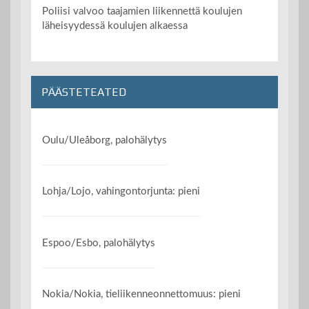
Poliisi valvoo taajamien liikennettä koulujen
läheisyydessä koulujen alkaessa
PÄÄSTETEATED
Oulu/Uleåborg, palohälytys
Lohja/Lojo, vahingontorjunta: pieni
Espoo/Esbo, palohälytys
Nokia/Nokia, tieliikenneonnettomuus: pieni