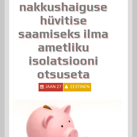
nakkushaiguse
hüvitise
saamiseks ilma
ametliku
isolatsiooni
otsuseta
JAAN 27
EESTINEN