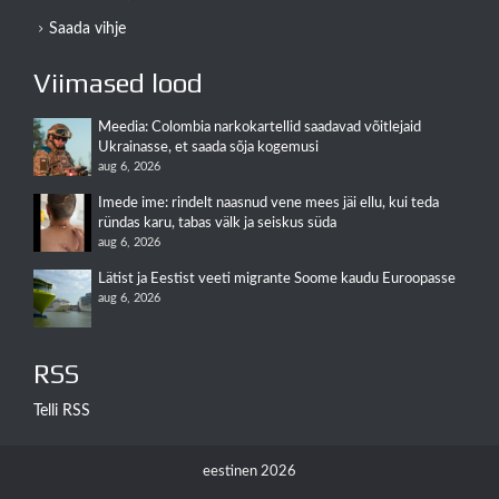
Saada vihje
Viimased lood
Meedia: Colombia narkokartellid saadavad võitlejaid
Ukrainasse, et saada sõja kogemusi
aug 6, 2026
Imede ime: rindelt naasnud vene mees jäi ellu, kui teda
ründas karu, tabas välk ja seiskus süda
aug 6, 2026
Lätist ja Eestist veeti migrante Soome kaudu Euroopasse
aug 6, 2026
RSS
Telli RSS
eestinen 2026