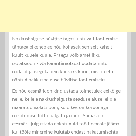
Nakkushaiguse hüvitise tagasiulatuvalt taotlemise
tähtaeg pikeneb eelnõu kohaselt seniselt kahelt
kuult kuuele kuule. Praegu võib ametlikku
isolatsiooni- või karantiiniotsust oodata mitu
nädalat ja isegi kauem kui kaks kuud, mis on ette
nähtud nakkushaiguse hüvitise taotlemiseks.
Eelnõu eesmärk on kindlustada toimetulek eelkõige
neile, kellele nakkushaiguste seaduse alusel ei ole
määratud isolatsiooni, kuid kes on koroonaga
nakatumise tõttu palgata jäänud. Samas on
eesmärk julgustada nakatunuid töölt eemale jääma,
kui tööle minemine kujutab endast nakatumisohtu