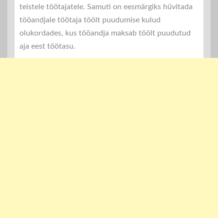
teistele töötajatele. Samuti on eesmärgiks hüvitada
tööandjale töötaja töölt puudumise kulud
olukordades, kus tööandja maksab töölt puudutud
aja eest töötasu.