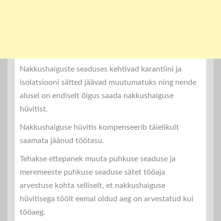
Nakkushaiguste seaduses kehtivad karantiini ja
isolatsiooni sätted jäävad muutumatuks ning nende
alusel on endiselt õigus saada nakkushaiguse
hüvitist.
Nakkushaiguse hüvitis kompenseerib täielikult
saamata jäänud töötasu.
Tehakse ettepanek muuta puhkuse seaduse ja
meremeeste puhkuse seaduse sätet tööaja
arvestuse kohta selliselt, et nakkushaiguse
hüvitisega töölt eemal oldud aeg on arvestatud kui
tööaeg.