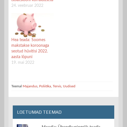
isolatsiooni korralduseta
24. veebruar 2022
Hea teada: Soomes
makstakse koroonaga
seotud hüvitisi 2022.
aasta lõpuni
19. mai 2022
Teemal
Majandus
,
Poliitika
,
Tervis
,
Uudised
LOETUMAD TEEMAD