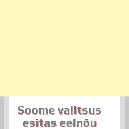
Soome valitsus
esitas eelnõu