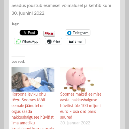
Seadus jõustub esimesel võimalusel ja kehtib kuni
30. juunini 2022.
Jaga:
Telegram
WhatsApp
Print
Email
Loe veel:
Koroona leviku ohu
Soomes maksti eelmisel
tõttu Soomes töölt
aastal nakkushaiguse
eemale jäänutel on
hüvitist üle 100 miljoni
õigus saada
euro – osa olid päris
nakkushaigusee hüvitist
suured
ilma ametliku
30. jaanuar 2022