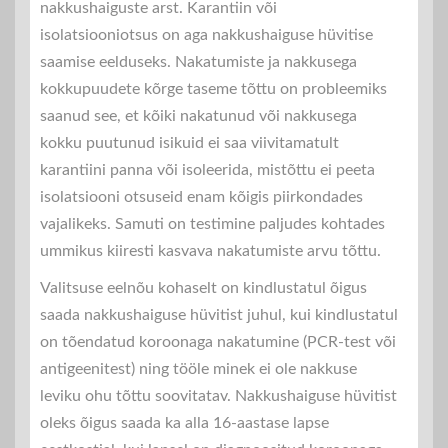
nakkushaiguste arst. Karantiin või
isolatsiooniotsus on aga nakkushaiguse hüvitise
saamise eelduseks. Nakatumiste ja nakkusega
kokkupuudete kõrge taseme tõttu on probleemiks
saanud see, et kõiki nakatunud või nakkusega
kokku puutunud isikuid ei saa viivitamatult
karantiini panna või isoleerida, mistõttu ei peeta
isolatsiooni otsuseid enam kõigis piirkondades
vajalikeks. Samuti on testimine paljudes kohtades
ummikus kiiresti kasvava nakatumiste arvu tõttu.
Valitsuse eelnõu kohaselt on kindlustatul õigus
saada nakkushaiguse hüvitist juhul, kui kindlustatul
on tõendatud koroonaga nakatumine (PCR-test või
antigeenitest) ning tööle minek ei ole nakkuse
leviku ohu tõttu soovitatav. Nakkushaiguse hüvitist
oleks õigus saada ka alla 16-aastase lapse