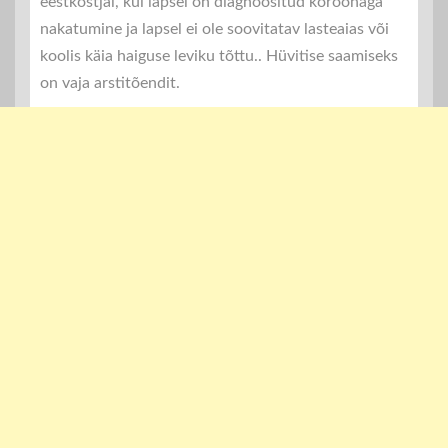
eestkostjal, kui lapsel on diagnoositud koroonaga
nakatumine ja lapsel ei ole soovitatav lasteaias või
koolis käia haiguse leviku tõttu.. Hüvitise saamiseks
on vaja arstitõendit.