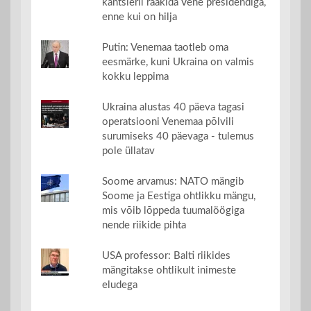
kantsleril rääkida Vene presidendiga,
enne kui on hilja
Putin: Venemaa taotleb oma
eesmärke, kuni Ukraina on valmis
kokku leppima
Ukraina alustas 40 päeva tagasi
operatsiooni Venemaa põlvili
surumiseks 40 päevaga - tulemus
pole üllatav
Soome arvamus: NATO mängib
Soome ja Eestiga ohtlikku mängu,
mis võib lõppeda tuumalöögiga
nende riikide pihta
USA professor: Balti riikides
mängitakse ohtlikult inimeste
eludega