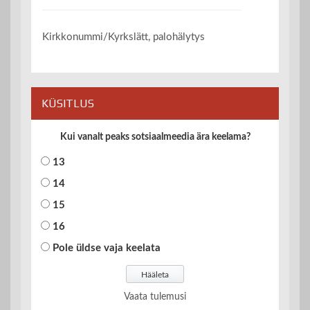
Kirkkonummi/Kyrkslätt, palohälytys
KÜSITLUS
Kui vanalt peaks sotsiaalmeedia ära keelama?
13
14
15
16
Pole üldse vaja keelata
Vaata tulemusi