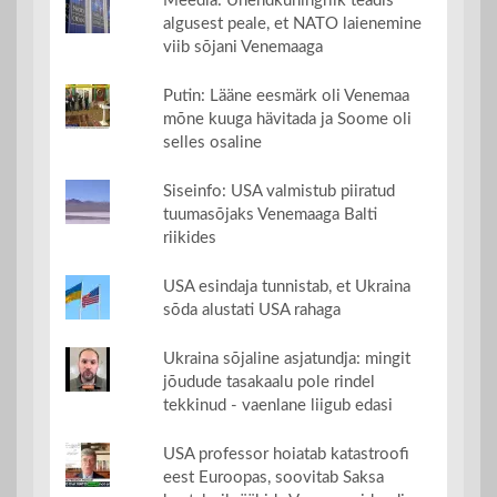
Meedia: Ühendkuningriik teadis
algusest peale, et NATO laienemine
viib sõjani Venemaaga
Putin: Lääne eesmärk oli Venemaa
mõne kuuga hävitada ja Soome oli
selles osaline
Siseinfo: USA valmistub piiratud
tuumasõjaks Venemaaga Balti
riikides
USA esindaja tunnistab, et Ukraina
sõda alustati USA rahaga
Ukraina sõjaline asjatundja: mingit
jõudude tasakaalu pole rindel
tekkinud - vaenlane liigub edasi
USA professor hoiatab katastroofi
eest Euroopas, soovitab Saksa