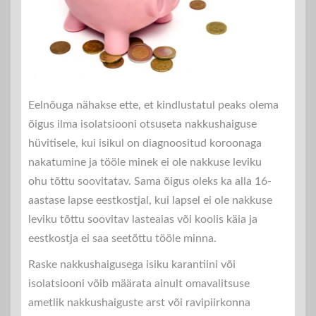
Eelnõuga nähakse ette, et kindlustatul peaks olema
õigus ilma isolatsiooni otsuseta nakkushaiguse
hüvitisele, kui isikul on diagnoositud koroonaga
nakatumine ja tööle minek ei ole nakkuse leviku
ohu tõttu soovitatav. Sama õigus oleks ka alla 16-
aastase lapse eestkostjal, kui lapsel ei ole nakkuse
leviku tõttu soovitav lasteaias või koolis käia ja
eestkostja ei saa seetõttu tööle minna.
Raske nakkushaigusega isiku karantiini või
isolatsiooni võib määrata ainult omavalitsuse
ametlik nakkushaiguste arst või ravipiirkonna