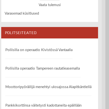
Vaata tulemusi
Varasemad küsitlused
POLITSEITEATED
Poliisilla on operaatio Kivistössä Vantaalla
Poliisilla operaatio Tampereen rautatieasemalla
Moottoripyöräilijä menehtyi ulosajossa Alapitkäntiellä
Pankkikorttinsa väitetysti kadottaneita epäillään