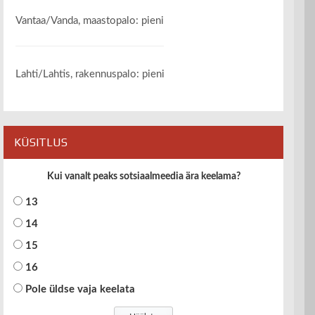
Vantaa/Vanda, maastopalo: pieni
Lahti/Lahtis, rakennuspalo: pieni
KÜSITLUS
Kui vanalt peaks sotsiaalmeedia ära keelama?
13
14
15
16
Pole üldse vaja keelata