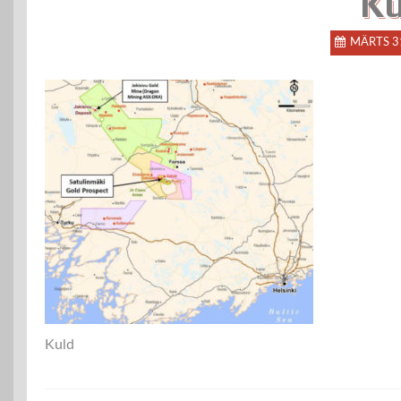
Ku
MÄRTS 3
Kuld