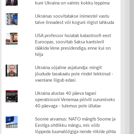
kuni Ukraina on valmis kokku leppima
Ukrainas soovitatakse inimestel vastu
talve linnadest või koguni riigist lahkuda
USA professor hoiatab katastroofi eest
Euroopas, soovitab Saksa kantsleril
rääkida Vene presidendiga, enne kui on
hilja
Ukraina sõjaline asjatundja: mingit
jõudude tasakaalu pole rindel tekkinud -
vaenlane liigub edasi
Ukraina alustas 40 päeva tagasi
operatsiooni Venemaa põlvili surumiseks
40 päevaga - tulemus pole üllatav
Soome arvamus: NATO mängib Soome ja
Eestiga ohtlikku mängu, mis võib
lõppeda tuumalöögiga nende riikide pihta