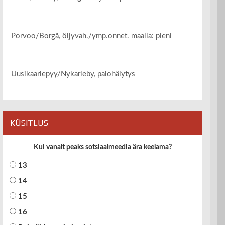
Porvoo/Borgå, öljyvah./ymp.onnet. maalla: pieni
Uusikaarlepyy/Nykarleby, palohälytys
KÜSITLUS
Kui vanalt peaks sotsiaalmeedia ära keelama?
13
14
15
16