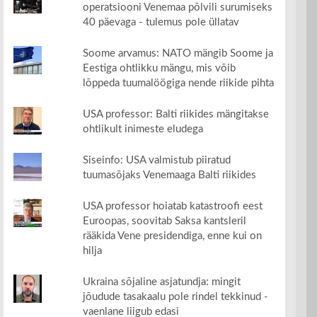
operatsiooni Venemaa põlvili surumiseks
40 päevaga - tulemus pole üllatav
Soome arvamus: NATO mängib Soome ja
Eestiga ohtlikku mängu, mis võib
lõppeda tuumalöögiga nende riikide pihta
USA professor: Balti riikides mängitakse
ohtlikult inimeste eludega
Siseinfo: USA valmistub piiratud
tuumasõjaks Venemaaga Balti riikides
USA professor hoiatab katastroofi eest
Euroopas, soovitab Saksa kantsleril
rääkida Vene presidendiga, enne kui on
hilja
Ukraina sõjaline asjatundja: mingit
jõudude tasakaalu pole rindel tekkinud -
vaenlane liigub edasi