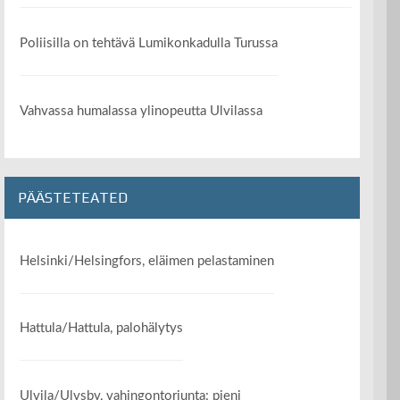
Poliisilla on tehtävä Lumikonkadulla Turussa
Vahvassa humalassa ylinopeutta Ulvilassa
PÄÄSTETEATED
Helsinki/Helsingfors, eläimen pelastaminen
Hattula/Hattula, palohälytys
Ulvila/Ulvsby, vahingontorjunta: pieni