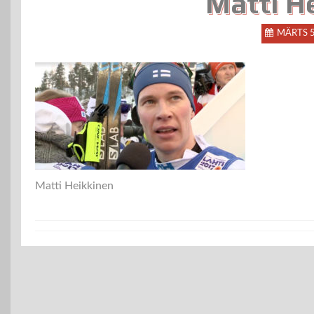
Matti H
MÄRTS 
Matti Heikkinen