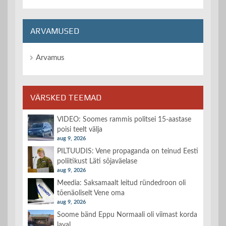
ARVAMUSED
Arvamus
VÄRSKED TEEMAD
VIDEO: Soomes rammis politsei 15-aastase
poisi teelt välja
aug 9, 2026
PILTUUDIS: Vene propaganda on teinud Eesti
poliitikust Läti sõjaväelase
aug 9, 2026
Meedia: Saksamaalt leitud ründedroon oli
tõenäoliselt Vene oma
aug 9, 2026
Soome bänd Eppu Normaali oli viimast korda
laval