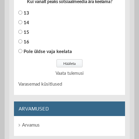
Kui vanalt peaks sotsiaalmeedia ära keelama?
13
14
15
16
Pole üldse vaja keelata
Vaata tulemusi
Varasemad küsitlused
ARVAMUSED
Arvamus