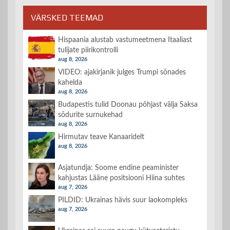
VÄRSKED TEEMAD
Hispaania alustab vastumeetmena Itaaliast
tulijate piirikontrolli
aug 8, 2026
VIDEO: ajakirjanik julges Trumpi sõnades
kahelda
aug 8, 2026
Budapestis tulid Doonau põhjast välja Saksa
sõdurite surnukehad
aug 8, 2026
Hirmutav teave Kanaaridelt
aug 8, 2026
Asjatundja: Soome endine peaminister
kahjustas Lääne positsiooni Hiina suhtes
aug 7, 2026
PILDID: Ukrainas hävis suur laokompleks
aug 7, 2026