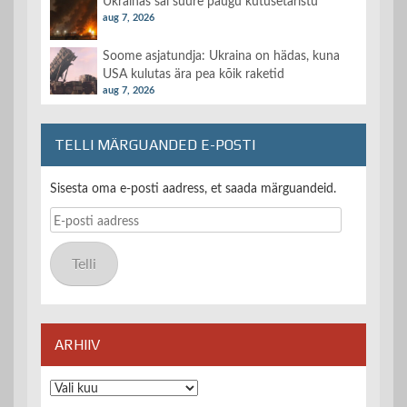
Ukrainas sai suure paugu kütusetaristu
aug 7, 2026
Soome asjatundja: Ukraina on hädas, kuna
USA kulutas ära pea kõik raketid
aug 7, 2026
TELLI MÄRGUANDED E-POSTI
Sisesta oma e-posti aadress, et saada märguandeid.
E-
posti
aadress
Telli
ARHIIV
Arhiiv