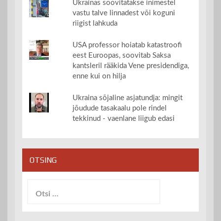
Ukrainas soovitatakse inimestel
vastu talve linnadest või koguni
riigist lahkuda
USA professor hoiatab katastroofi
eest Euroopas, soovitab Saksa
kantsleril rääkida Vene presidendiga,
enne kui on hilja
Ukraina sõjaline asjatundja: mingit
jõudude tasakaalu pole rindel
tekkinud - vaenlane liigub edasi
OTSING
Otsi: