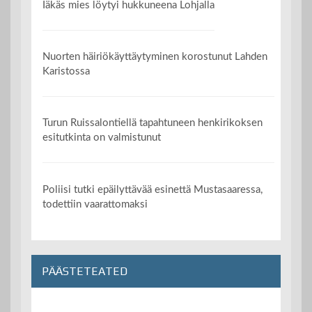
Iäkäs mies löytyi hukkuneena Lohjalla
Nuorten häiriökäyttäytyminen korostunut Lahden
Karistossa
Turun Ruissalontiellä tapahtuneen henkirikoksen
esitutkinta on valmistunut
Poliisi tutki epäilyttävää esinettä Mustasaaressa,
todettiin vaarattomaksi
PÄÄSTETEATED