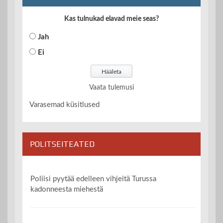
Kas tulnukad elavad meie seas?
Jah
Ei
Vaata tulemusi
Varasemad küsitlused
POLITSEITEATED
Poliisi pyytää edelleen vihjeitä Turussa
kadonneesta miehestä