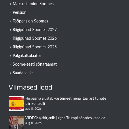
Maksustamine Soomes
Pension
Tööpension Soomes
Riigipühad Soomes 2027
Riigipühad Soomes 2026
Riigipühad Soomes 2025
Palgakalkulaator
Soome-eesti sõnaraamat
Saada vihje
Viimased lood
Hispaania alustab vastumeetmena Itaaliast tulijate
piirikontrolli
aug 8, 2026
VIDEO: ajakirjanik julges Trumpi sõnades kahelda
aug 8, 2026