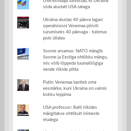
USA esindaja tunnistab, et Ukraina
sõda alustati USA rahaga
Ukraina alustas 40 päeva tagasi
operatsiooni Venemaa põlvili
surumiseks 40 päevaga - tulemus
pole üllatav
Soome arvamus: NATO mängib
Soome ja Eestiga ohtlikku mängu,
mis võib lõppeda tuumalöögiga
nende riikide pihta
Putin: Venemaa taotleb oma
eesmärke, kuni Ukraina on valmis
kokku leppima
USA professor: Balti riikides
mängitakse ohtlikult inimeste
eludega