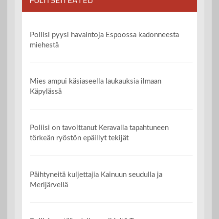
POLITSEITEATED
Poliisi pyysi havaintoja Espoossa kadonneesta
miehestä
Mies ampui käsiaseella laukauksia ilmaan
Käpylässä
Poliisi on tavoittanut Keravalla tapahtuneen
törkeän ryöstön epäillyt tekijät
Päihtyneitä kuljettajia Kainuun seudulla ja
Merijärvellä