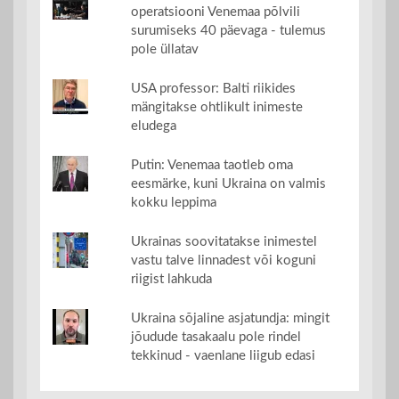
operatsiooni Venemaa põlvili
surumiseks 40 päevaga - tulemus
pole üllatav
USA professor: Balti riikides
mängitakse ohtlikult inimeste
eludega
Putin: Venemaa taotleb oma
eesmärke, kuni Ukraina on valmis
kokku leppima
Ukrainas soovitatakse inimestel
vastu talve linnadest või koguni
riigist lahkuda
Ukraina sõjaline asjatundja: mingit
jõudude tasakaalu pole rindel
tekkinud - vaenlane liigub edasi