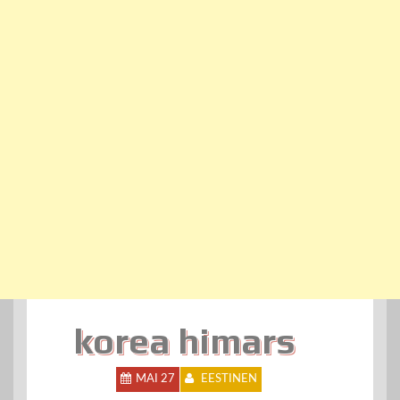
korea himars
MAI 27
EESTINEN