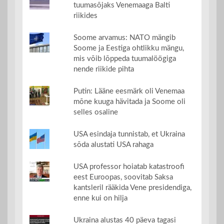
tuumasõjaks Venemaaga Balti
riikides
Soome arvamus: NATO mängib
Soome ja Eestiga ohtlikku mängu,
mis võib lõppeda tuumalöögiga
nende riikide pihta
Putin: Lääne eesmärk oli Venemaa
mõne kuuga hävitada ja Soome oli
selles osaline
USA esindaja tunnistab, et Ukraina
sõda alustati USA rahaga
USA professor hoiatab katastroofi
eest Euroopas, soovitab Saksa
kantsleril rääkida Vene presidendiga,
enne kui on hilja
Ukraina alustas 40 päeva tagasi