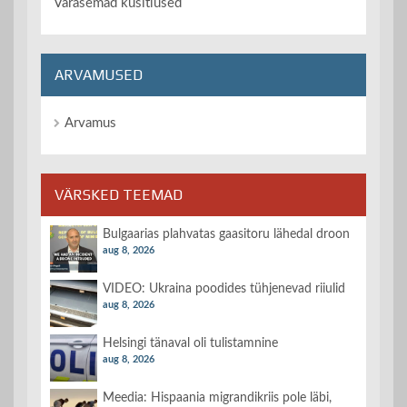
Varasemad küsitlused
ARVAMUSED
Arvamus
VÄRSKED TEEMAD
Bulgaarias plahvatas gaasitoru lähedal droon
aug 8, 2026
VIDEO: Ukraina poodides tühjenevad riiulid
aug 8, 2026
Helsingi tänaval oli tulistamnine
aug 8, 2026
Meedia: Hispaania migrandikriis pole läbi,