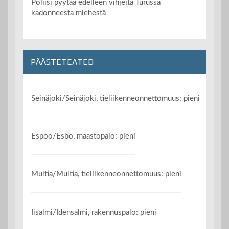
Poliisi pyytää edelleen vihjeitä Turussa
kadonneesta miehestä
PÄÄSTETEATED
Seinäjoki/Seinäjoki, tieliikenneonnettomuus: pieni
Espoo/Esbo, maastopalo: pieni
Multia/Multia, tieliikenneonnettomuus: pieni
Iisalmi/Idensalmi, rakennuspalo: pieni