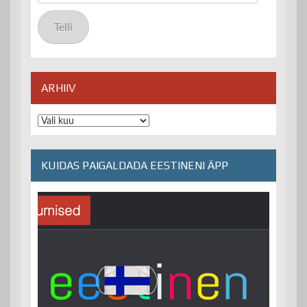
posti
aadress
Telli
ARHIIV
Arhiiv
KUIDAS PAIGALDADA EESTINENI ÄPP