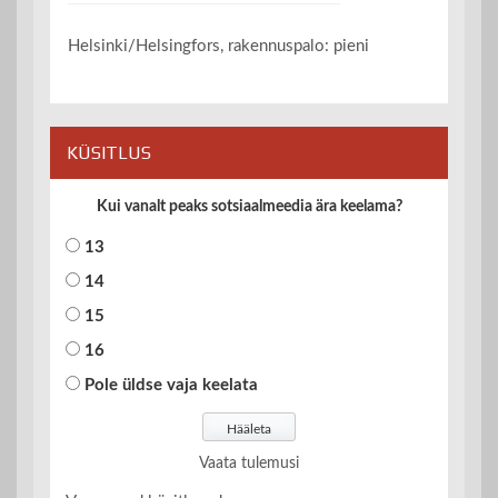
Helsinki/Helsingfors, rakennuspalo: pieni
KÜSITLUS
Kui vanalt peaks sotsiaalmeedia ära keelama?
13
14
15
16
Pole üldse vaja keelata
Vaata tulemusi