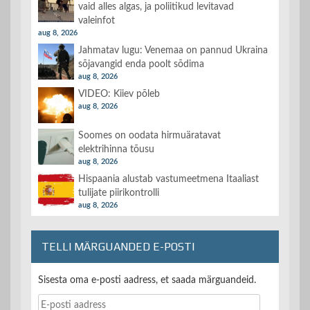
vaid alles algas, ja poliitikud levitavad
valeinfot
aug 8, 2026
Jahmatav lugu: Venemaa on pannud Ukraina
sõjavangid enda poolt sõdima
aug 8, 2026
VIDEO: Kiiev põleb
aug 8, 2026
Soomes on oodata hirmuäratavat
elektrihinna tõusu
aug 8, 2026
Hispaania alustab vastumeetmena Itaaliast
tulijate piirikontrolli
aug 8, 2026
TELLI MÄRGUANDED E-POSTI
Sisesta oma e-posti aadress, et saada märguandeid.
E-